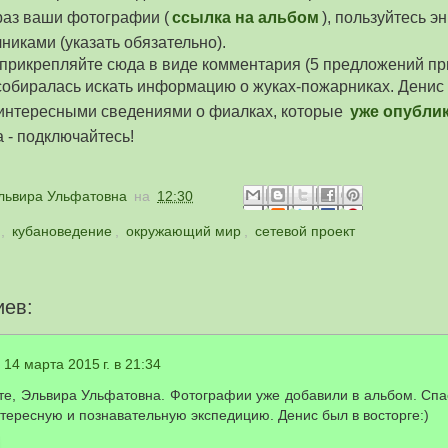
раз ваши фотографии (
ссылка на альбом
), пользуйтесь 
никами (указать обязательно).
рикрепляйте сюда в виде комментария (5 предложений пр
собиралась искать информацию о жуках-пожарниках. Денис
 интересными сведениями о фиалках, которые
уже опубли
 - подключайтесь!
львира Ульфатовна
на
12:30
,
кубановедение
,
окружающий мир
,
сетевой проект
иев:
14 марта 2015 г. в 21:34
те, Эльвира Ульфатовна. Фотографии уже добавили в альбом. Сп
нтересную и познавательную экспедицию. Денис был в восторге:)