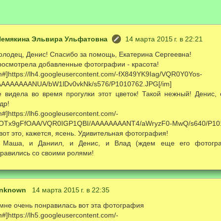
емякина Эльвира Ульфатовна
14 марта 2015 г. в 22:21
олодец, Денис! Спасибо за помощь, Екатерина Сергеевна!
росмотрела добавленные фотографии - красота!
m#]https://lh4.googleusercontent.com/-fX849YK9Iag/VQR0Y0Yos-
/AAAAAAAANUA/bW1lDv0vkNk/s576/P1010762.JPG[/im]
е видела во время прогулки этот цветок! Такой нежный! Денис,
др!
m#]https://lh6.googleusercontent.com/-
OTx9gFfOAA/VQR0IGP1QBI/AAAAAAAANT4/aWryzF0-MwQ/s640/P101
вот это, кажется, ясень. Удивительная фотография!
 Маша, и Даниил, и Денис, и Влад (ждем еще его фотогра
правились со своими ролями!
nknown
14 марта 2015 г. в 22:35
 мне очень понравилась вот эта фотография
m#]https://lh5.googleusercontent.com/-