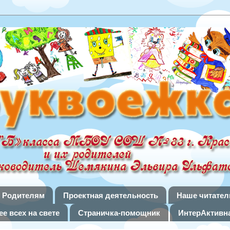
Родителям
Проектная деятельность
Наше читател
е всех на свете
Страничка-помощник
ИнтерАктивна