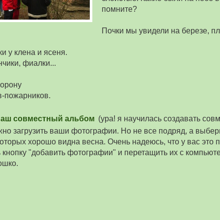
помните?
Почки мы увидели на березе, пл
и у клена и ясеня.
нчики, фиалки...
ворону
в-пожарников.
наш совместный альбом
(ура! я научилась создавать сов
ужно загрузить ваши фотографии. Но не все подряд, а выбер
 которых хорошо видна весна. Очень надеюсь, что у вас это 
ь кнопку "добавить фотографии" и перетащить их с компьют
ошко.