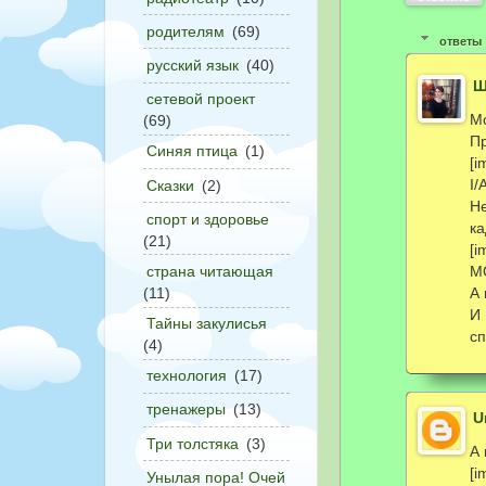
родителям
(69)
ответы
русский язык
(40)
Ш
сетевой проект
М
(69)
П
Синяя птица
(1)
[i
I
Сказки
(2)
Н
спорт и здоровье
ка
(21)
[i
M
страна читающая
А 
(11)
И
Тайны закулисья
с
(4)
технология
(17)
тренажеры
(13)
U
Три толстяка
(3)
А
[i
Унылая пора! Очей