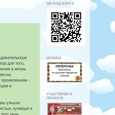
QR-КОД БЛОГА
едовательскую
ИГРАЕМ
ор для того,
нения в жизнь
весна.
 проявлениям -
ицам и
УЧАСТВУЕМ В
ПРОЕКТЕ
мы узнали:
истые, кучевые и
этот день,