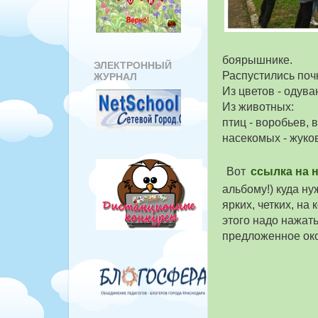
боярышнике.
ЭЛЕКТРОННЫЙ
Распустились почк
ЖУРНАЛ
Из цветов - одува
Из животных:
птиц - воробьев, 
насекомых - жуко
Вот
ссылка на 
альбому!) куда н
ярких, четких, на
этого надо нажат
предложенное ок