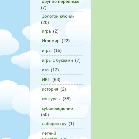
друг по переписке
(7)
Золотой ключик
(20)
игра
(2)
Игромир
(22)
игры
(16)
игры с буквами
(7)
изо
(12)
ИКТ
(63)
история
(2)
конкурсы
(38)
кубановедение
(50)
лабиринт.ру
(1)
летний
калейдоскоп