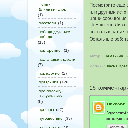
Пеппи
Посмотрите еще 
Длинныйчулок
или другими источ
(1)
Ваши сообщения п
писатели
(1)
Помню, что Лиза 
воспользоваться
победа деда-моя
победа
Остальные ребята
(13)
повторение.
(1)
Автор:
Шемякина Э
подготовка к школе
(7)
Ярлыки:
весна идет
портфолио
(2)
праздники
(120)
16 комментар
про палочку-
выручалочку
(8)
Unknown
проекты
(52)
Здравствуй
путешествие
(33)
за такую и
радиотеатр
(10)
ответить