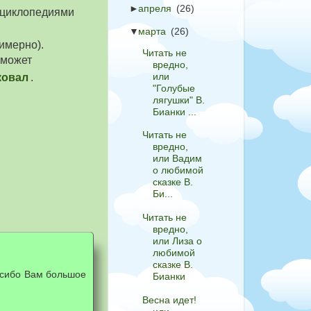
►
апреля
(26)
энциклопедиями
▼
марта
(26)
имерно).
Читать не
 может
вредно,
или
ковал
.
"Голубые
лягушки" В.
Бианки ...
Читать не
вредно,
или Вадим
о любимой
сказке В.
Би...
Читать не
вредно,
или Лиза о
любимой
сказке В.
асибо Вам большое
Бианки
Весна идет!