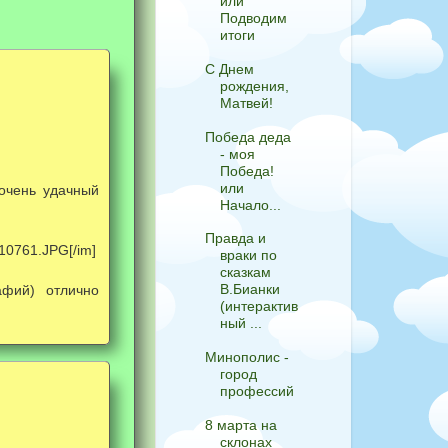
или
Подводим
итоги
С Днем
рождения,
Матвей!
Победа деда
- моя
Победа!
или
 очень удачный
Начало...
Правда и
0761.JPG[/im]
враки по
сказкам
В.Бианки
фий) отлично
(интерактив
ный ...
Минополис -
город
профессий
8 марта на
склонах