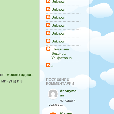
Unknown
Unknown
Unknown
Unknown
Unknown
Unknown
Шемякина
Эльвира
Ульфатовна
а
кне
можно здесь
.
ПОСЛЕДНИЕ
минута) и в
КОММЕНТАРИИ
Anonymo
us
молодцы я
горжусь …
Юдина