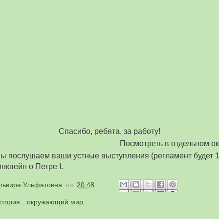
Спасибо, ребята, за работу!
Посмотреть в отдельном о
мы послушаем ваши устные выступления (регламент будет 1 
нквейн о Петре I.
львира Ульфатовна
на
20:48
стория
,
окружающий мир