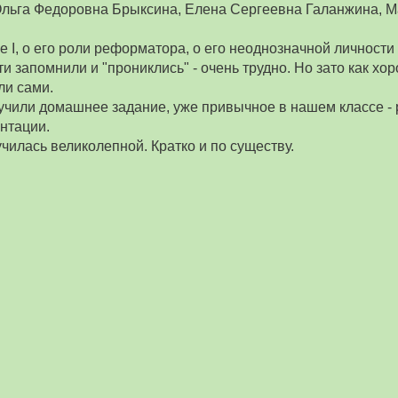
 Ольга Федоровна Брыксина, Елена Сергеевна Галанжина, 
е I, о его роли реформатора, о его неоднозначной личности 
ти запомнили и "прониклись" - очень трудно. Но зато как х
ли сами.
учили домашнее задание, уже привычное в нашем классе - 
нтации.
чилась великолепной. Кратко и по существу.