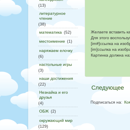
(13)
литературное
чтение
(38)
Желаете вставить к
математика
(52)
Для этого воспользу
местоимение
(1)
[im#]ссылка на изоб
[im]ссылка на изобр
наряжаем елочку
Картинка должна нах
(6)
настольные игры
(3)
наши достижения
(22)
Следующее
Незнайка и его
друзья
Подписаться на:
Ко
(4)
ОБЖ
(2)
окружающий мир
(129)