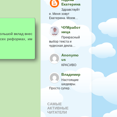
Екатерина
Здравствуйт
е. Меня зовут
Екатерина. Моем…
ЧУМработ
ница
большой вклад внес
Прекрасный
 всех реформах, им
выбор текста и
чудесная декла…
Anonymo
us
КРАСИВО
Владимир
Настоящие
шедевры.
Просто супер.
САМЫЕ
АКТИВНЫЕ
ЧИТАТЕЛИ