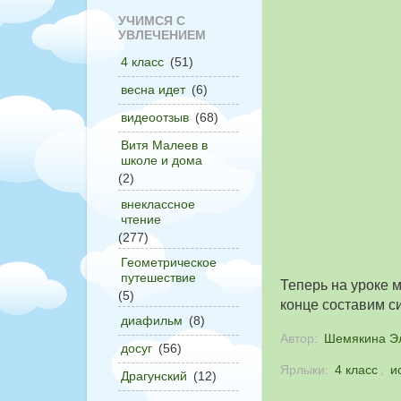
УЧИМСЯ С
УВЛЕЧЕНИЕМ
4 класс
(51)
весна идет
(6)
видеоотзыв
(68)
Витя Малеев в
школе и дома
(2)
внеклассное
чтение
(277)
Геометрическое
путешествие
Теперь на уроке 
(5)
конце составим си
диафильм
(8)
Автор:
Шемякина Э
досуг
(56)
Ярлыки:
4 класс
,
и
Драгунский
(12)