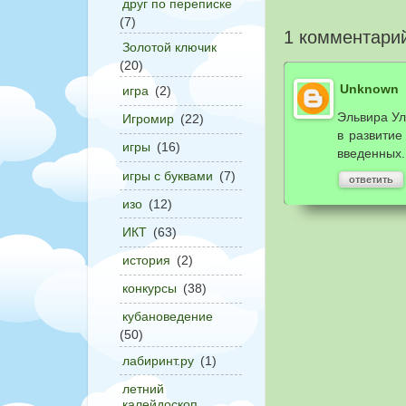
друг по переписке
(7)
1 комментари
Золотой ключик
(20)
Unknown
игра
(2)
Эльвира Ул
Игромир
(22)
в развитие
игры
(16)
введенных.
игры с буквами
(7)
ответить
изо
(12)
ИКТ
(63)
история
(2)
конкурсы
(38)
кубановедение
(50)
лабиринт.ру
(1)
летний
калейдоскоп