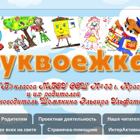
Родителям
Проектная деятельность
Наше читател
е всех на свете
Страничка-помощник
ИнтерАктивна