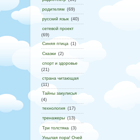
родителям
(69)
русский язык
(40)
сетевой проект
(69)
Синяя птица
(1)
Сказки
(2)
спорт и здоровье
(21)
страна читающая
(11)
Тайны закулисья
(4)
технология
(17)
тренажеры
(13)
Три толстяка
(3)
Унылая пора! Очей