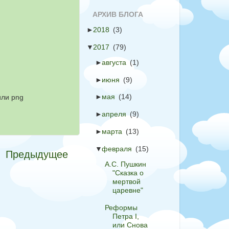
АРХИВ БЛОГА
►
2018
(3)
▼
2017
(79)
►
августа
(1)
►
июня
(9)
►
мая
(14)
или png
►
апреля
(9)
►
марта
(13)
▼
февраля
(15)
Предыдущее
А.С. Пушкин
"Сказка о
мертвой
царевне"
Реформы
Петра I,
или Снова