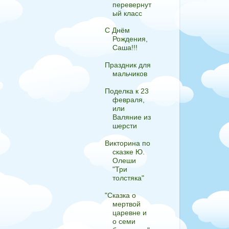
перевернут
ый класс
С Днём
Рождения,
Саша!!!
Праздник для
мальчиков
Поделка к 23
февраля,
или
Валяние из
шерсти
Викторина по
сказке Ю.
Олеши
"Три
толстяка"
"Сказка о
мертвой
царевне и
о семи