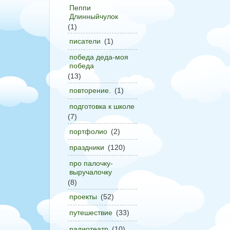
Пеппи
Длинныйчулок
(1)
писатели
(1)
победа деда-моя
победа
(13)
повторение.
(1)
подготовка к школе
(7)
портфолио
(2)
праздники
(120)
про палочку-
выручалочку
(8)
проекты
(52)
путешествие
(33)
радиотеатр
(10)