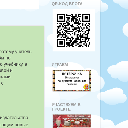
QR-КОД БЛОГА
оэтому учитель
бы не
 учебнику, а
ИГРАЕМ
овой и
иками
 с
УЧАСТВУЕМ В
ПРОЕКТЕ
 издательства
вающим новые