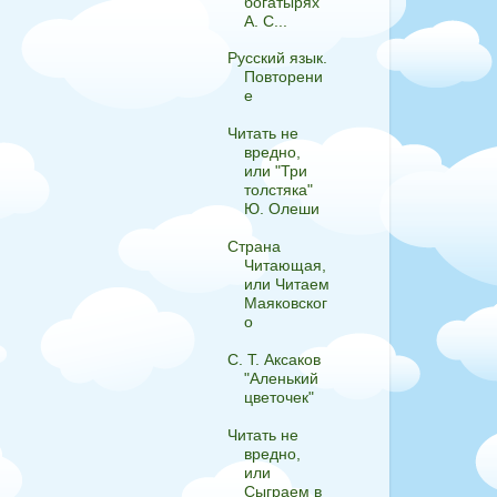
богатырях"
А. С...
Русский язык.
Повторени
е
Читать не
вредно,
или "Три
толстяка"
Ю. Олеши
Страна
Читающая,
или Читаем
Маяковског
о
С. Т. Аксаков
"Аленький
цветочек"
Читать не
вредно,
или
Сыграем в